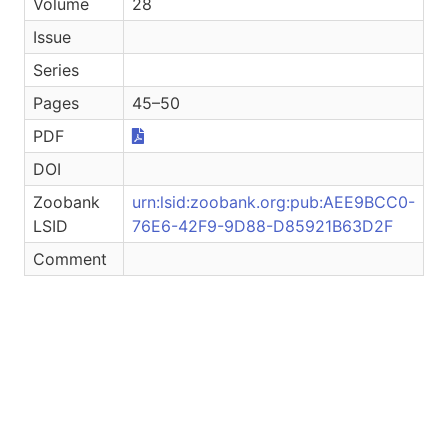
Volume
28
Issue
Series
Pages
45–50
PDF
DOI
Zoobank
urn:lsid:zoobank.org:pub:AEE9BCC0-
LSID
76E6-42F9-9D88-D85921B63D2F
Comment