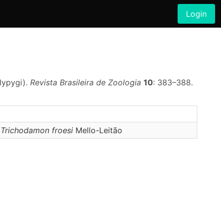
Login
lypygi).
Revista Brasileira de Zoologia
10
: 383–388.
,
Trichodamon
froesi
Mello-Leitão