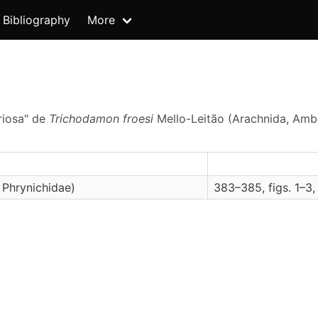
Bibliography
More
riosa" de
Trichodamon froesi
Mello-Leitão (Arachnida, Amb
 Phrynichidae)
383–385, figs. 1–3