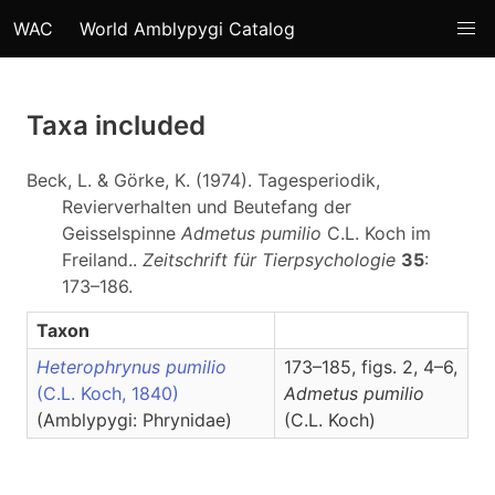
WAC
World Amblypygi Catalog
Taxa included
Beck, L. & Görke, K. (1974). Tagesperiodik,
Revierverhalten und Beutefang der
Geisselspinne
Admetus pumilio
C.L. Koch im
Freiland..
Zeitschrift für Tierpsychologie
35
:
173–186.
Taxon
Heterophrynus pumilio
173–185, figs. 2, 4–6,
(C.L. Koch, 1840)
Admetus
pumilio
(Amblypygi: Phrynidae)
(C.L. Koch)