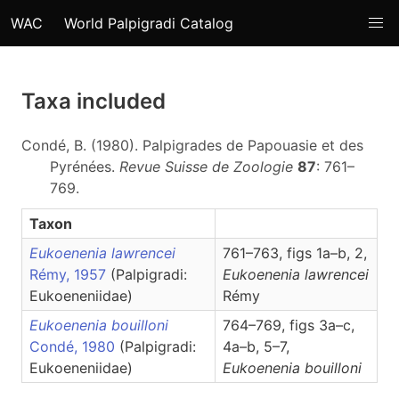
WAC
World Palpigradi Catalog
Taxa included
Condé, B. (1980). Palpigrades de Papouasie et des
Pyrénées.
Revue Suisse de Zoologie
87
: 761–
769.
Taxon
Eukoenenia lawrencei
761–763, figs 1a–b, 2,
Rémy, 1957
(Palpigradi:
Eukoenenia
lawrencei
Eukoeneniidae)
Rémy
Eukoenenia bouilloni
764–769, figs 3a–c,
Condé, 1980
(Palpigradi:
4a–b, 5–7,
Eukoeneniidae)
Eukoenenia
bouilloni