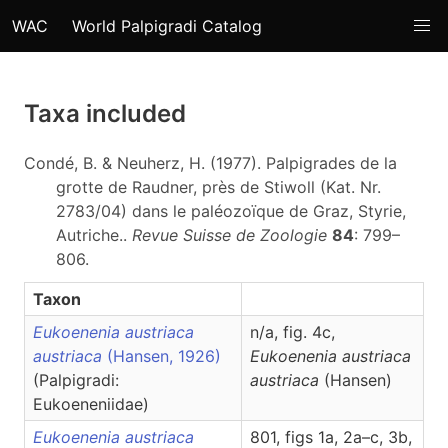
WAC
World Palpigradi Catalog
Taxa included
Condé, B. & Neuherz, H. (1977). Palpigrades de la
grotte de Raudner, près de Stiwoll (Kat. Nr.
2783/04) dans le paléozoïque de Graz, Styrie,
Autriche..
Revue Suisse de Zoologie
84
: 799–
806.
Taxon
Eukoenenia austriaca
n/a, fig. 4c,
austriaca
(Hansen, 1926)
Eukoenenia
austriaca
(Palpigradi:
austriaca
(Hansen)
Eukoeneniidae)
Eukoenenia austriaca
801, figs 1a, 2a–c, 3b,