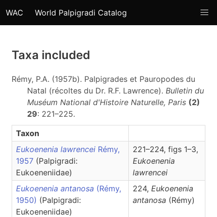
WAC
World Palpigradi Catalog
Taxa included
Rémy, P.A. (1957b). Palpigrades et Pauropodes du
Natal (récoltes du Dr. R.F. Lawrence).
Bulletin du
Muséum National d'Histoire Naturelle, Paris
(2)
29
: 221–225.
Taxon
Eukoenenia lawrencei
Rémy,
221–224, figs 1–3,
1957
(Palpigradi:
Eukoenenia
Eukoeneniidae)
lawrencei
Eukoenenia antanosa
(Rémy,
224,
Eukoenenia
1950)
(Palpigradi:
antanosa
(Rémy)
Eukoeneniidae)