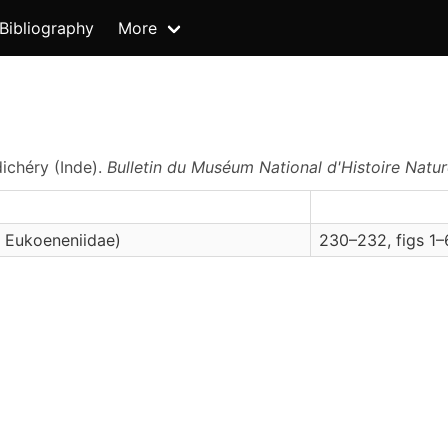
Bibliography
More
ichéry (Inde).
Bulletin du Muséum National d'Histoire Nature
: Eukoeneniidae)
230–232, figs 1–