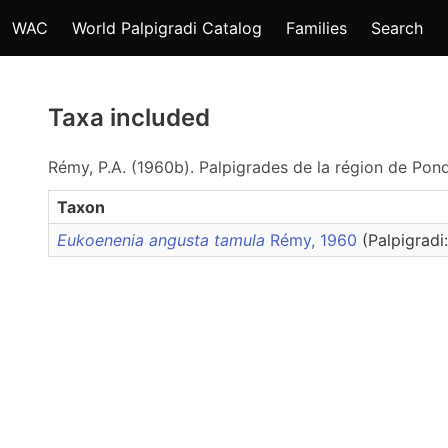
WAC
World Palpigradi Catalog
Families
Search
Taxa included
Rémy, P.A. (1960b). Palpigrades de la région de Pond
Taxon
Eukoenenia angusta tamula
Rémy, 1960
(Palpigradi