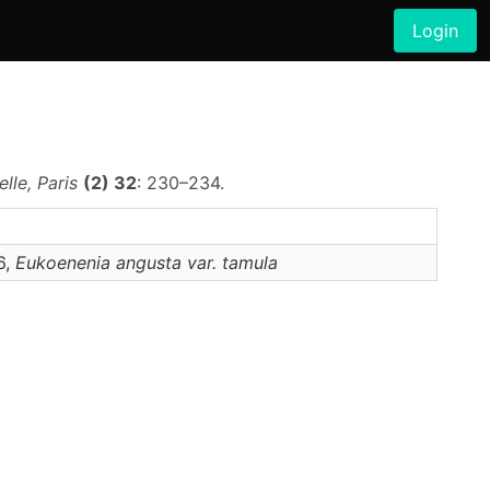
Login
lle, Paris
(2) 32
: 230–234.
6,
Eukoenenia
angusta var. tamula