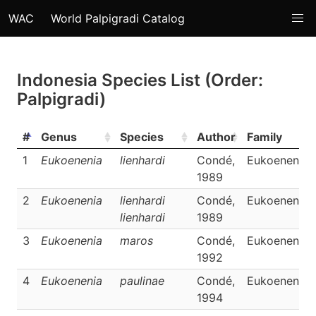
WAC
World Palpigradi Catalog
Indonesia Species List (Order:
Palpigradi)
#
Genus
Species
Author
Family
1
Eukoenenia
lienhardi
Condé,
Eukoeneniid
1989
2
Eukoenenia
lienhardi
Condé,
Eukoeneniid
lienhardi
1989
3
Eukoenenia
maros
Condé,
Eukoeneniid
1992
4
Eukoenenia
paulinae
Condé,
Eukoeneniid
1994