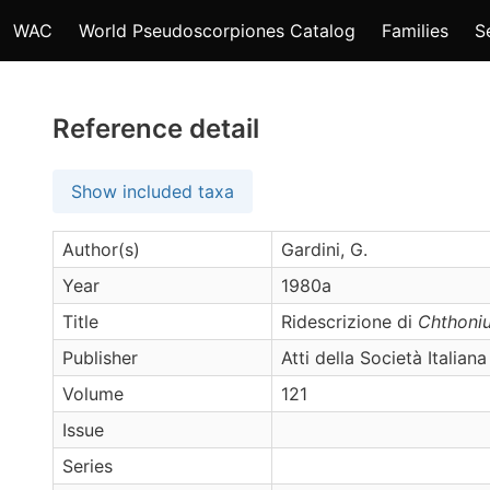
WAC
World Pseudoscorpiones Catalog
Families
S
Reference detail
Show included taxa
Author(s)
Gardini, G.
Year
1980a
Title
Ridescrizione di
Chthonius
Publisher
Atti della Società Italian
Volume
121
Issue
Series