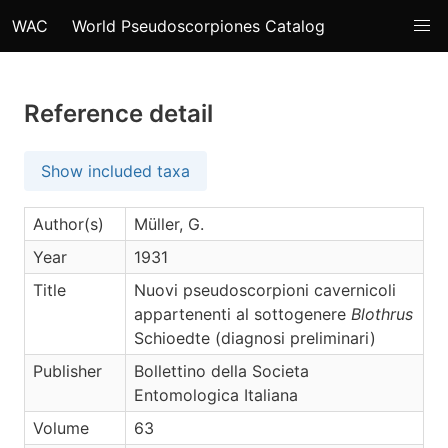
WAC
World Pseudoscorpiones Catalog
Reference detail
Show included taxa
Author(s)
Müller, G.
Year
1931
Title
Nuovi pseudoscorpioni cavernicoli
appartenenti al sottogenere
Blothrus
Schioedte (diagnosi preliminari)
Publisher
Bollettino della Societa
Entomologica Italiana
Volume
63