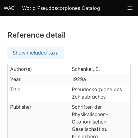
WAC
World Pseudoscorpiones Catalog
Reference detail
Show included taxa
Author(s)
Schenkel, E.
Year
1929a
Title
Pseudoskorpione des
Zehlaubruches
Publisher
Schriften der
Physikalischen-
Ökonomischen
Gesellschaft zu
Königsberg