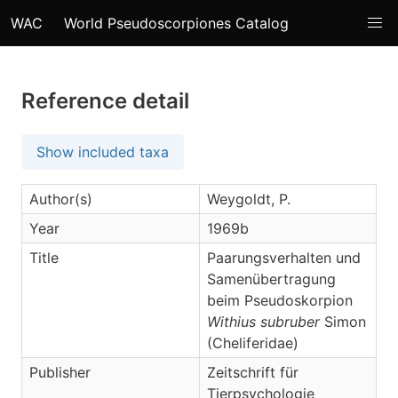
WAC
World Pseudoscorpiones Catalog
Reference detail
Show included taxa
Author(s)
Weygoldt, P.
Year
1969b
Title
Paarungsverhalten und
Samenübertragung
beim Pseudoskorpion
Withius subruber
Simon
(Cheliferidae)
Publisher
Zeitschrift für
Tierpsychologie