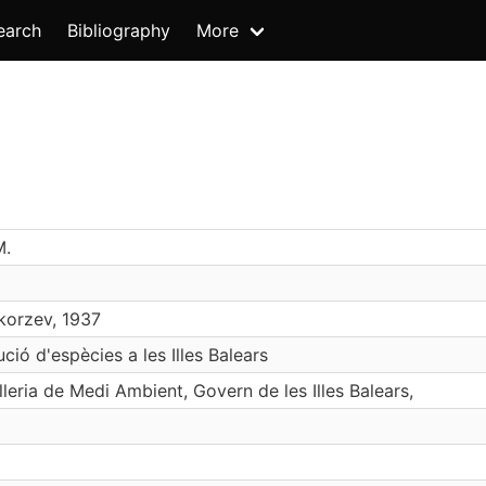
earch
Bibliography
More
M.
korzev, 1937
ució d'espècies a les Illes Balears
leria de Medi Ambient, Govern de les Illes Balears,