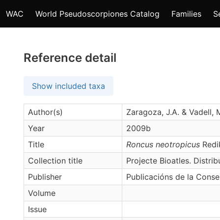
WAC
World Pseudoscorpiones Catalog
Families
S
Reference detail
Show included taxa
Author(s)
Zaragoza, J.A. & Vadell, 
Year
2009b
Title
Roncus neotropicus
Redi
Collection title
Projecte Bioatles. Distrib
Publisher
Publicacións de la Consel
Volume
Issue