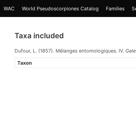
WAC
World Pseudoscorpiones Catalog
Families
S
Taxa included
Dufour, L. (1857). Mélanges entomologiques. IV.
Gale
Taxon