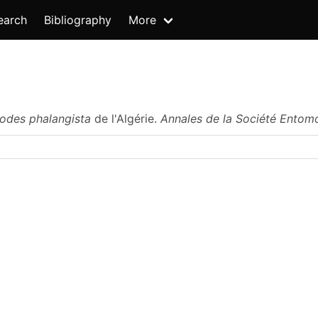
earch
Bibliography
More
odes phalangista
de l'Algérie.
Annales de la Société Entom