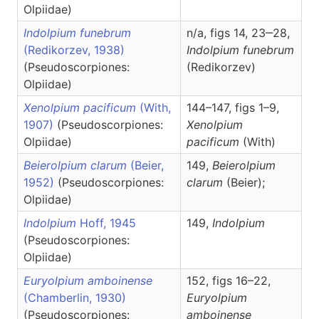
Olpiidae)
Indolpium funebrum
n/a, figs 14, 23‒28,
(Redikorzev, 1938)
Indolpium
funebrum
(Pseudoscorpiones:
(Redikorzev)
Olpiidae)
Xenolpium pacificum
(With,
144–147, figs 1–9,
1907)
(Pseudoscorpiones:
Xenolpium
Olpiidae)
pacificum
(With)
Beierolpium clarum
(Beier,
149,
Beierolpium
1952)
(Pseudoscorpiones:
clarum
(Beier);
Olpiidae)
Indolpium
Hoff, 1945
149,
Indolpium
(Pseudoscorpiones:
Olpiidae)
Euryolpium amboinense
152, figs 16–22,
(Chamberlin, 1930)
Euryolpium
(Pseudoscorpiones:
amboinense