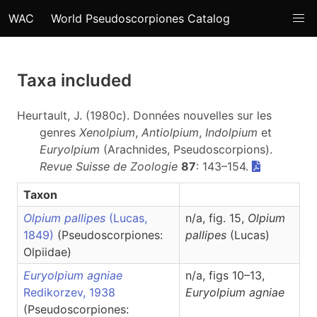
WAC
World Pseudoscorpiones Catalog
Taxa included
Heurtault, J. (1980c). Données nouvelles sur les
genres
Xenolpium
,
Antiolpium
,
Indolpium
et
Euryolpium
(Arachnides, Pseudoscorpions).
Revue Suisse de Zoologie
87
: 143–154.
Taxon
Olpium pallipes
(Lucas,
n/a, fig. 15,
Olpium
1849)
(Pseudoscorpiones:
pallipes
(Lucas)
Olpiidae)
Euryolpium agniae
n/a, figs 10–13,
Redikorzev, 1938
Euryolpium
agniae
(Pseudoscorpiones: