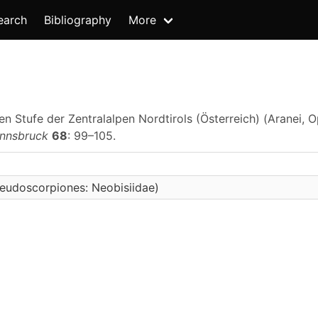
earch
Bibliography
More
len Stufe der Zentralalpen Nordtirols (Österreich) (Aranei, 
Innsbruck
68
: 99–105.
eudoscorpiones: Neobisiidae)