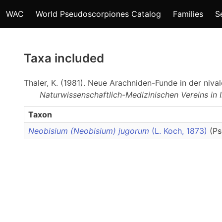
WAC
World Pseudoscorpiones Catalog
Families
S
Taxa included
Thaler, K. (1981). Neue Arachniden-Funde in der niva
Naturwissenschaftlich-Medizinischen Vereins in 
Taxon
Neobisium (Neobisium) jugorum
(L. Koch, 1873)
(Ps