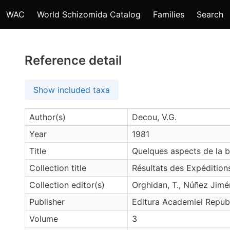
WAC
World Schizomida Catalog
Families
Search
Reference detail
Show included taxa
Author(s)
Decou, V.G.
Year
1981
Title
Quelques aspects de la 
Collection title
Résultats des Expéditio
Collection editor(s)
Orghidan, T., Núñez Jimén
Publisher
Editura Academiei Republi
Volume
3