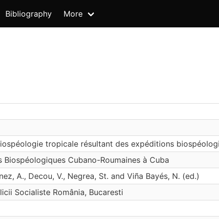
Bibliography
More
biospéologie tropicale résultant des expéditions biospéo
ns Biospéologiques Cubano-Roumaines à Cuba
ez, A., Decou, V., Negrea, St. and Viña Bayés, N. (ed.)
cii Socialiste România, Bucaresti