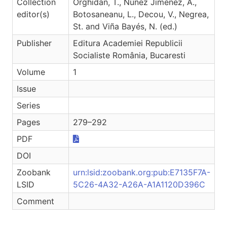
Collection
Orghidan, T., Núñez Jiménez, A.,
editor(s)
Botosaneanu, L., Decou, V., Negrea,
St. and Viña Bayés, N. (ed.)
Publisher
Editura Academiei Republicii
Socialiste România, Bucaresti
Volume
1
Issue
Series
Pages
279–292
PDF
DOI
Zoobank
urn:lsid:zoobank.org:pub:E7135F7A-
LSID
5C26-4A32-A26A-A1A1120D396C
Comment