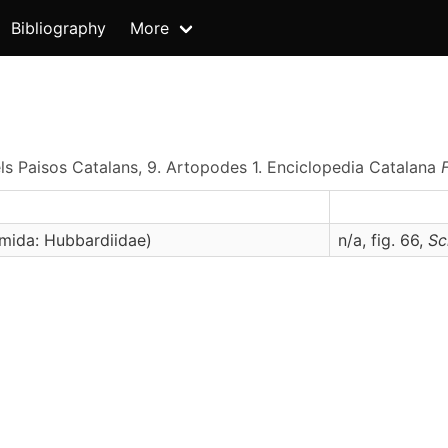
Bibliography
More
 dels Paisos Catalans, 9. Artopodes 1. Enciclopedia Catalana
mida: Hubbardiidae)
n/a, fig. 66,
Sc