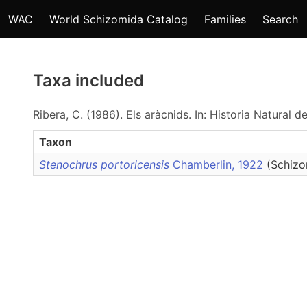
WAC
World Schizomida Catalog
Families
Search
Taxa included
Ribera, C. (1986). Els aràcnids. In: Historia Natural
Taxon
Stenochrus portoricensis
Chamberlin, 1922
(Schizo