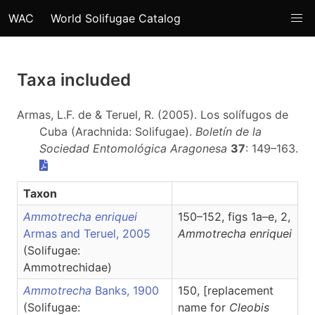
WAC
World Solifugae Catalog
Taxa included
Armas, L.F. de & Teruel, R. (2005). Los solífugos de
Cuba (Arachnida: Solifugae).
Boletín de la
Sociedad Entomológica Aragonesa
37
: 149–163.
Taxon
Ammotrecha enriquei
150–152, figs 1a–e, 2,
Armas and Teruel, 2005
Ammotrecha
enriquei
(Solifugae:
Ammotrechidae)
Ammotrecha
Banks, 1900
150, [replacement
(Solifugae:
name for
Cleobis