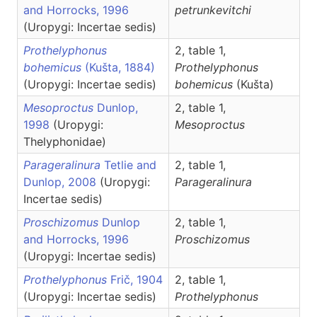
and Horrocks, 1996
petrunkevitchi
(Uropygi: Incertae sedis)
Prothelyphonus
2, table 1,
bohemicus
(Kušta, 1884)
Prothelyphonus
(Uropygi: Incertae sedis)
bohemicus
(Kušta)
Mesoproctus
Dunlop,
2, table 1,
1998
(Uropygi:
Mesoproctus
Thelyphonidae)
Parageralinura
Tetlie and
2, table 1,
Dunlop, 2008
(Uropygi:
Parageralinura
Incertae sedis)
Proschizomus
Dunlop
2, table 1,
and Horrocks, 1996
Proschizomus
(Uropygi: Incertae sedis)
Prothelyphonus
Frič, 1904
2, table 1,
(Uropygi: Incertae sedis)
Prothelyphonus