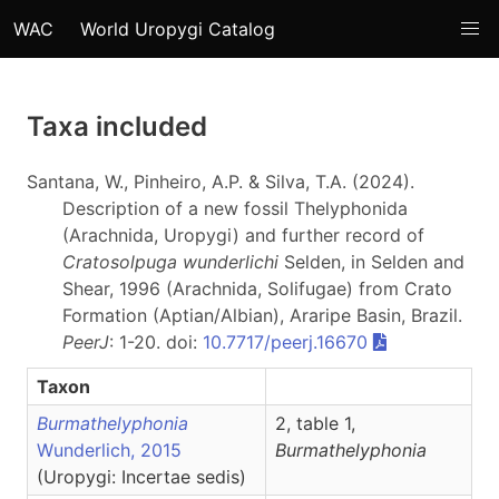
WAC
World Uropygi Catalog
Taxa included
Santana, W., Pinheiro, A.P. & Silva, T.A. (2024).
Description of a new fossil Thelyphonida
(Arachnida, Uropygi) and further record of
Cratosolpuga wunderlichi
Selden, in Selden and
Shear, 1996 (Arachnida, Solifugae) from Crato
Formation (Aptian/Albian), Araripe Basin, Brazil.
PeerJ
: 1-20. doi:
10.7717/peerj.16670
Taxon
Burmathelyphonia
2, table 1,
Wunderlich, 2015
Burmathelyphonia
(Uropygi: Incertae sedis)