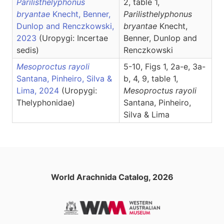
Parilisthelyphonus
2, table 1,
bryantae
Knecht, Benner,
Parilisthelyphonus
Dunlop and Renczkowski,
bryantae
Knecht,
2023
(Uropygi: Incertae
Benner, Dunlop and
sedis)
Renczkowski
Mesoproctus rayoli
5-10, Figs 1, 2a-e, 3a-
Santana, Pinheiro, Silva &
b, 4, 9, table 1,
Lima, 2024
(Uropygi:
Mesoproctus
rayoli
Thelyphonidae)
Santana, Pinheiro,
Silva & Lima
World Arachnida Catalog, 2026