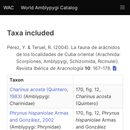
WAC
World Amblypygi Catalog
Taxa included
Pérez, Y. & Teruel, R. (2004). La fauna de arácnidos
de los localidades de Cuba oriental (Arachnida:
Scorpiones, Amblypygi, Schizomida, Ricinulei).
Revista Ibérica de Aracnología
10
: 167–178.
Taxon
Charinus acosta
(Quintero,
170, fig. 12,
1983)
(Amblypygi:
Charinus
acosta
Charinidae)
(Quintero)
Phrynus hispaniolae
Armas
170, fig. 12,
Phrynus
and González, 2002
hispaniolae
Armas
(Amblypygi: Phrynidae)
and González