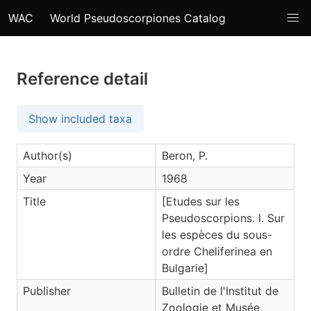
WAC
World Pseudoscorpiones Catalog
Reference detail
Show included taxa
Author(s)
Beron, P.
Year
1968
Title
[Etudes sur les
Pseudoscorpions. I. Sur
les espèces du sous-
ordre Cheliferinea en
Bulgarie]
Publisher
Bulletin de l'Institut de
Zoologie et Musée,