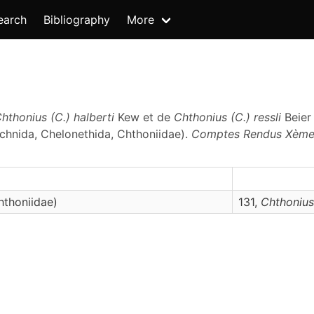
earch
Bibliography
More
hthonius (C.) halberti
Kew et de
Chthonius (C.) ressli
Beier
hnida, Chelonethida, Chthoniidae).
Comptes Rendus Xème C
hthoniidae)
131,
Chthonius