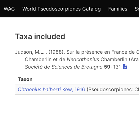
WAC
World Pseudoscorpiones Catalog
Families
S
Taxa included
Judson, M.L.I. (1988). Sur la présence en France de
C
Chamberlin et de
Neochthonius
Chamberlin (Arac
Société de Sciences de Bretagne
59
: 131.
Taxon
Chthonius halberti
Kew, 1916
(Pseudoscorpiones: C