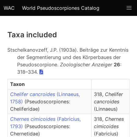
WAC
World Pseudoscorpiones Catalog
Taxa included
Stschelkanovzeff, J.P. (1903a). Beiträge zur Kenntnis
der Segmentierung und des Körperbaues der
Pseudoscorpione.
Zoologischer Anzeiger
26
:
318–334.
Taxon
Chelifer cancroides
(Linnaeus,
318,
Chelifer
1758)
(Pseudoscorpiones:
cancroides
Cheliferidae)
(Linnaeus)
Chernes cimicoides
(Fabricius,
318,
Chernes
1793)
(Pseudoscorpiones:
cimicoides
Chernetidae)
(Fabricius)