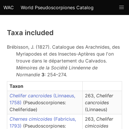
WAC
World Pseudoscorpiones Catalog
Taxa included
Brébisson, J. (1827). Catalogue des Arachnides, des
Myriapodes et des Insectes-Aptères que l'on
trouve dans le département du Calvados.
Mémoires de la Société Linnéenne de
Normandie
3
: 254–274.
Taxon
Chelifer cancroides
(Linnaeus,
263,
Chelifer
1758)
(Pseudoscorpiones:
cancroides
Cheliferidae)
(Linnaeus)
Chernes cimicoides
(Fabricius,
263,
Chelifer
1793)
(Pseudoscorpiones:
cimicoides