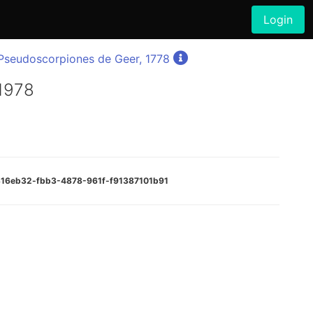
Login
Pseudoscorpiones de Geer, 1778
 1978
6316eb32-fbb3-4878-961f-f91387101b91