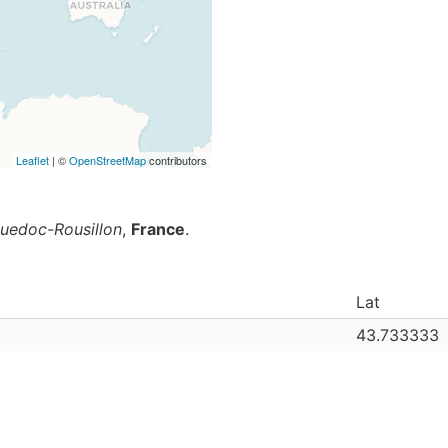
Leaflet
| ©
OpenStreetMap
contributors
uedoc-Rousillon
,
France
.
Lat
43.733333