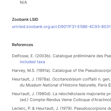
N/A
Zoobank LSID
urn:lsid:zoobank.org:act:D9011F31-E5B6-4C93-8
References
Delfosse, E. (2003b). Catalogue préliminaire des P
included taxa
Harvey, M.S. (1991a). Catalogue of the Pseudoscorp
Heurtault, J. (1978a).
Occitanobisium coiffaiti
n. gen.
du Muséum National d'Histoire Naturelle, Paris
(
Heurtault, J. (1980d). La néochétotaxie majorante 
(ed.) Compte-Rendus Veme Colloque d'Arachnolo
Leclerc, P. & Heurtault, J. (1979). Pseudoscorpions d