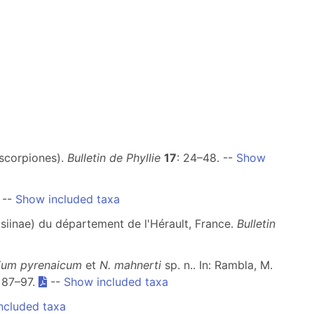
oscorpiones).
Bulletin de Phyllie
17
: 24–48. --
Show
--
Show included taxa
siinae) du département de l'Hérault, France.
Bulletin
ium pyrenaicum
et
N. mahnerti
sp. n.. In: Rambla, M.
: 87–97.
--
Show included taxa
ncluded taxa