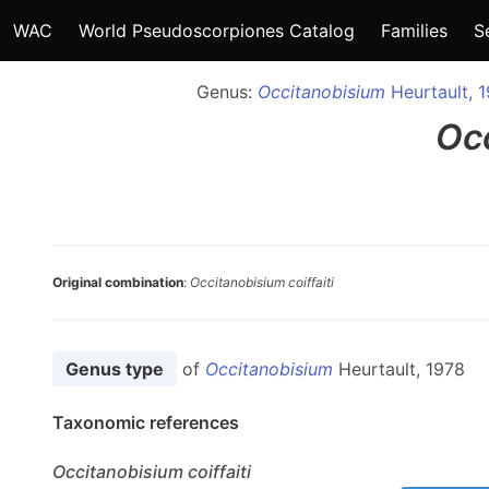
WAC
World Pseudoscorpiones Catalog
Families
S
Genus:
Occitanobisium
Heurtault, 
Oc
Original combination
:
Occitanobisium coiffaiti
Genus type
of
Occitanobisium
Heurtault, 1978
Taxonomic references
Occitanobisium
coiffaiti