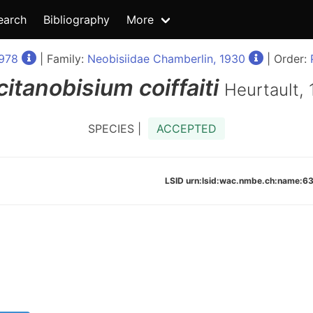
earch
Bibliography
More
1978
| Family:
Neobisiidae Chamberlin, 1930
| Order:
citanobisium
coiffaiti
Heurtault,
SPECIES |
ACCEPTED
LSID urn:lsid:wac.nmbe.ch:name: