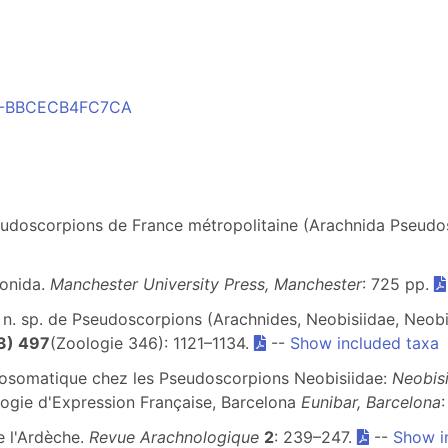
031-BBCECB4FC7CA
seudoscorpions de France métropolitaine (Arachnida Pseud
ionida.
Manchester University Press, Manchester
: 725 pp.
 n. sp. de Pseudoscorpions (Arachnides, Neobisiidae, Neobi
3) 497
(Zoologie 346): 1121–1134.
--
Show included taxa
prosomatique chez les Pseudoscorpions Neobisiidae:
Neobis
gie d'Expression Française, Barcelona
Eunibar, Barcelona
e l'Ardèche.
Revue Arachnologique
2
: 239–247.
--
Show i