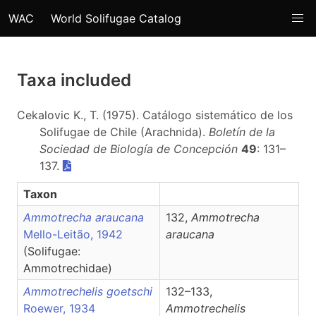
WAC
World Solifugae Catalog
Taxa included
Cekalovic K., T. (1975). Catálogo sistemático de los
Solifugae de Chile (Arachnida).
Boletín de la
Sociedad de Biología de Concepción
49
: 131–
137.
Taxon
Ammotrecha araucana
132,
Ammotrecha
Mello-Leitão, 1942
araucana
(Solifugae:
Ammotrechidae)
Ammotrechelis goetschi
132–133,
Roewer, 1934
Ammotrechelis