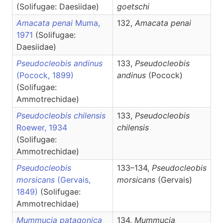
(Solifugae: Daesiidae)
goetschi
Amacata penai
Muma,
132,
Amacata
penai
1971
(Solifugae:
Daesiidae)
Pseudocleobis andinus
133,
Pseudocleobis
(Pocock, 1899)
andinus
(Pocock)
(Solifugae:
Ammotrechidae)
Pseudocleobis chilensis
133,
Pseudocleobis
Roewer, 1934
chilensis
(Solifugae:
Ammotrechidae)
Pseudocleobis
133–134,
Pseudocleobis
morsicans
(Gervais,
morsicans
(Gervais)
1849)
(Solifugae:
Ammotrechidae)
Mummucia patagonica
134,
Mummucia