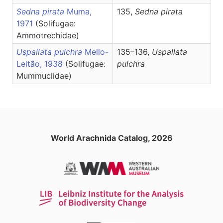
Sedna pirata
Muma,
135,
Sedna
pirata
1971
(Solifugae:
Ammotrechidae)
Uspallata pulchra
Mello-
135–136,
Uspallata
Leitão, 1938
(Solifugae:
pulchra
Mummuciidae)
World Arachnida Catalog, 2026