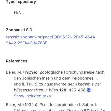
Type repository
N/A
Zoobank LSID
urn:lsid:zoobank.org:act:B9D96976-2F45-464A-
9A42-25FA4C34783E
References
Beier, M. (1929e). Zoologische Forschungsreise nach
den Jonischen Inseln und dem Peloponnes. I.
und II. Teil.
Sitzungsberichte der Akademie der
Wissenschaften in Wien
128
: 425–456.
--
Show included taxa
Beier, M. (1932a). Pseudoscorpionidea I. Subord.
Chthoniinea et Neobisiinea.
Tierreich
57
: i–xx, 1–