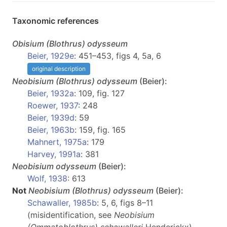
Taxonomic references
Obisium
(Blothrus)
odysseum
Beier, 1929e
: 451–453, figs 4, 5a, 6
original description
Neobisium
(Blothrus)
odysseum
(Beier):
Beier, 1932a
: 109, fig. 127
Roewer, 1937
: 248
Beier, 1939d
: 59
Beier, 1963b
: 159, fig. 165
Mahnert, 1975a
: 179
Harvey, 1991a
: 381
Neobisium
odysseum
(Beier):
Wolf, 1938
: 613
Not
Neobisium
(Blothrus)
odysseum
(Beier):
Schawaller, 1985b
: 5, 6, figs 8–11
(misidentification, see
Neobisium