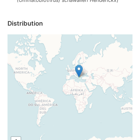
(Ommatoblothrus) schawalleri
Henderickx)
Distribution