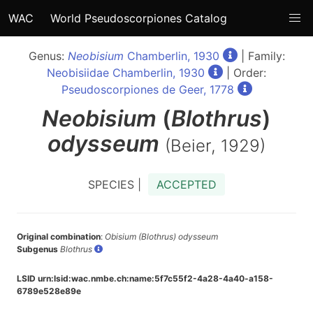
WAC
World Pseudoscorpiones Catalog
Genus:
Neobisium
Chamberlin, 1930
| Family:
Neobisiidae Chamberlin, 1930
| Order:
Pseudoscorpiones de Geer, 1778
Neobisium
(
Blothrus
)
odysseum
(Beier, 1929)
SPECIES |
ACCEPTED
Original combination
:
Obisium (Blothrus) odysseum
Subgenus
Blothrus
LSID urn:lsid:wac.nmbe.ch:name:5f7c55f2-4a28-4a40-a158-
6789e528e89e