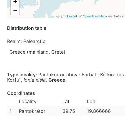
+
−
Leaflet
| ©
OpenStreetMap
contributors
Distribution table
Realm: Palearctic
Greece (mainland, Crete)
Type locality:
Pantokrator above Barbati, Kérkira (as
Korfu),
Ionia nisia
,
Greece
.
Coordinates
Locality
Lat
Lon
1
Pantokrator
39.75
19.866666