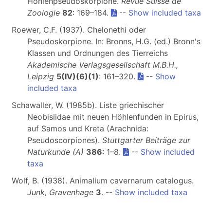
Höhlenpseudoskorpione.
Revue Suisse de
Zoologie
82
: 169–184.
--
Show included taxa
Roewer, C.F. (1937). Chelonethi oder
Pseudoskorpione. In: Bronns, H.G. (ed.) Bronn's
Klassen und Ordnungen des Tierreichs
Akademische Verlagsgesellschaft M.B.H.,
Leipzig
5(IV)(6)(1)
: 161–320.
--
Show
included taxa
Schawaller, W. (1985b). Liste griechischer
Neobisiidae mit neuen Höhlenfunden in Epirus,
auf Samos und Kreta (Arachnida:
Pseudoscorpiones).
Stuttgarter Beiträge zur
Naturkunde (A)
386
: 1–8.
--
Show included
taxa
Wolf, B. (1938). Animalium cavernarum catalogus.
Junk, Gravenhage
3
. --
Show included taxa