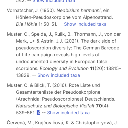
542. --
Show included taxa
Vornatscher, J. (1950).
Neobisium hermanni
, ein
Höhlen-Pseudoskorpione vom Alpenostrand.
Die Höhle
1
: 50–51. --
Show included taxa
Muster, C., Spelda, J., Rulik, B., Thormann, J., von der
Mark, L> & Astrin, J.J. (2021). The dark side of
pseudoscorpion diversity: The German Barcode
of Life campaign reveals high levels of
undocumented diversity in European false
scorpions.
Ecology and Evolution
11
(20): 13815–
13829. --
Show included taxa
Muster, C. & Blick, T. (2016). Rote Liste und
Gesamtartenliste der Pseudoskorpione
(Arachnida: Pseudoscorpiones) Deutschlands.
Naturschutz und Biologische Vielfalt
70
(4):
539–561.
--
Show included taxa
Červená, M., Krajčovičová, K. & Christophoryová, J.