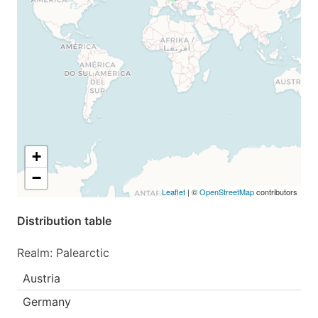
+
−
Leaflet
| ©
OpenStreetMap
contributors
Distribution table
Realm: Palearctic
Austria
Germany