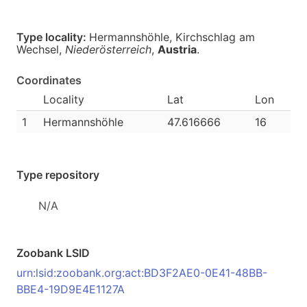
Type locality:
Hermannshöhle, Kirchschlag am
Wechsel,
Niederösterreich
,
Austria
.
Coordinates
Locality
Lat
Lon
1
Hermannshöhle
47.616666
16
Type repository
N/A
Zoobank LSID
urn:lsid:zoobank.org:act:BD3F2AE0-0E41-48BB-
BBE4-19D9E4E1127A