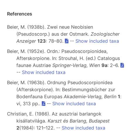
References
Beier, M. (1938b). Zwei neue Neobisien
(Pseudoscorp.) aus der Ostmark.
Zoologischer
Anzeiger
123
: 78–80.
--
Show included taxa
Beier, M. (1952e). Ordn.: Pseudoscorpionidea,
Afterskorpione. In: Strouhal, H. (ed.) Catalogus
faunae Austriae
Springer-Verlag, Wien
9a
: 2–6.
--
Show included taxa
Beier, M. (1963b). Ordnung Pseudoscorpionidea
(Afterskorpione). In: Bestimmungsbücher zur
Bodenfauna Europas
Akademie-Verlag, Berlin
1
:
vi, 313 pp..
--
Show included taxa
Christian, E. (1986). Az ausztriai barlangok
kisállatvilága.
Karszt és Barlang, Budapest
2
(1984): 121–122. --
Show included taxa