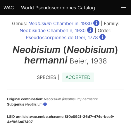
WAC
World Pseudoscorpiones Catalog
Genus:
Neobisium
Chamberlin, 1930
| Family:
Neobisiidae Chamberlin, 1930
| Order:
Pseudoscorpiones de Geer, 1778
Neobisium
(
Neobisium
)
hermanni
Beier, 1938
SPECIES |
ACCEPTED
Original combination
:
Neobisium (Neobisium) hermanni
Subgenus
Neobisium
LSID urn:lsid:wac.nmbe.ch:name:8f0e892f-26d7-474c-bce9-
4af966a07497