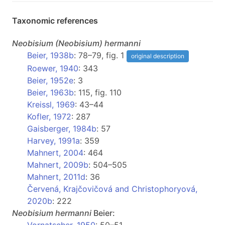
Taxonomic references
Neobisium
(Neobisium)
hermanni
Beier, 1938b
: 78–79, fig. 1
original description
Roewer, 1940
: 343
Beier, 1952e
: 3
Beier, 1963b
: 115, fig. 110
Kreissl, 1969
: 43–44
Kofler, 1972
: 287
Gaisberger, 1984b
: 57
Harvey, 1991a
: 359
Mahnert, 2004
: 464
Mahnert, 2009b
: 504–505
Mahnert, 2011d
: 36
Červená, Krajčovičová and Christophoryová,
2020b
: 222
Neobisium
hermanni
Beier: