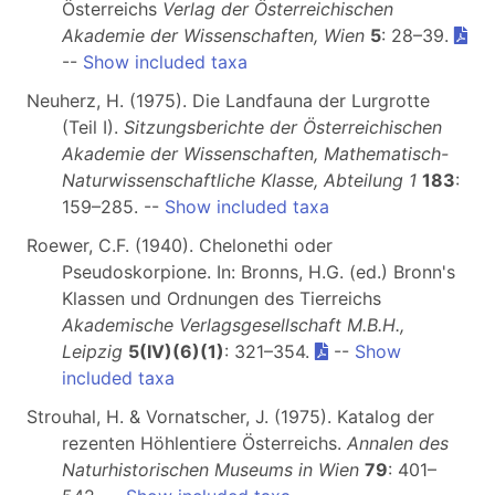
Österreichs
Verlag der Österreichischen
Akademie der Wissenschaften, Wien
5
: 28–39.
--
Show included taxa
Neuherz, H. (1975). Die Landfauna der Lurgrotte
(Teil I).
Sitzungsberichte der Österreichischen
Akademie der Wissenschaften, Mathematisch-
Naturwissenschaftliche Klasse, Abteilung 1
183
:
159–285. --
Show included taxa
Roewer, C.F. (1940). Chelonethi oder
Pseudoskorpione. In: Bronns, H.G. (ed.) Bronn's
Klassen und Ordnungen des Tierreichs
Akademische Verlagsgesellschaft M.B.H.,
Leipzig
5(IV)(6)(1)
: 321–354.
--
Show
included taxa
Strouhal, H. & Vornatscher, J. (1975). Katalog der
rezenten Höhlentiere Österreichs.
Annalen des
Naturhistorischen Museums in Wien
79
: 401–