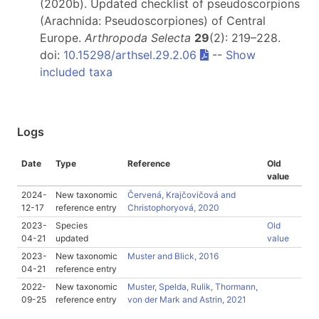
(2020b). Updated checklist of pseudoscorpions
(Arachnida: Pseudoscorpiones) of Central
Europe.
Arthropoda Selecta
29
(2): 219–228.
doi:
10.15298/arthsel.29.2.06
--
Show
included taxa
Logs
Date
Type
Reference
Old
value
2024-
New taxonomic
Červená, Krajčovičová and
12-17
reference entry
Christophoryová, 2020
2023-
Species
Old
04-21
updated
value
2023-
New taxonomic
Muster and Blick, 2016
04-21
reference entry
2022-
New taxonomic
Muster, Spelda, Rulik, Thormann,
09-25
reference entry
von der Mark and Astrin, 2021