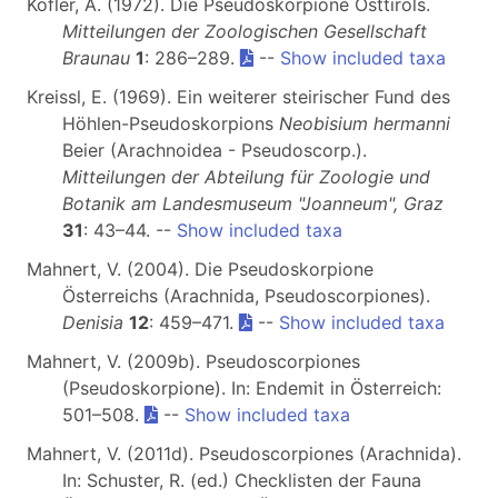
Kofler, A. (1972). Die Pseudoskorpione Osttirols.
Mitteilungen der Zoologischen Gesellschaft
Braunau
1
: 286–289.
--
Show included taxa
Kreissl, E. (1969). Ein weiterer steirischer Fund des
Höhlen-Pseudoskorpions
Neobisium hermanni
Beier (Arachnoidea - Pseudoscorp.).
Mitteilungen der Abteilung für Zoologie und
Botanik am Landesmuseum "Joanneum", Graz
31
: 43–44. --
Show included taxa
Mahnert, V. (2004). Die Pseudoskorpione
Österreichs (Arachnida, Pseudoscorpiones).
Denisia
12
: 459–471.
--
Show included taxa
Mahnert, V. (2009b). Pseudoscorpiones
(Pseudoskorpione). In: Endemit in Österreich:
501–508.
--
Show included taxa
Mahnert, V. (2011d). Pseudoscorpiones (Arachnida).
In: Schuster, R. (ed.) Checklisten der Fauna