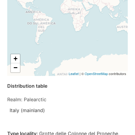
+
−
Leaflet
| ©
OpenStreetMap
contributors
Distribution table
Realm: Palearctic
Italy (mainland)
Type locality:
Grotte delle Colonne del Proneche,