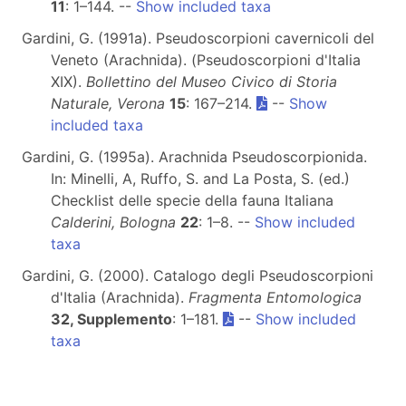
11
: 1–144. --
Show included taxa
Gardini, G. (1991a). Pseudoscorpioni cavernicoli del
Veneto (Arachnida). (Pseudoscorpioni d'Italia
XIX).
Bollettino del Museo Civico di Storia
Naturale, Verona
15
: 167–214.
--
Show
included taxa
Gardini, G. (1995a). Arachnida Pseudoscorpionida.
In: Minelli, A, Ruffo, S. and La Posta, S. (ed.)
Checklist delle specie della fauna Italiana
Calderini, Bologna
22
: 1–8. --
Show included
taxa
Gardini, G. (2000). Catalogo degli Pseudoscorpioni
d'Italia (Arachnida).
Fragmenta Entomologica
32, Supplemento
: 1–181.
--
Show included
taxa