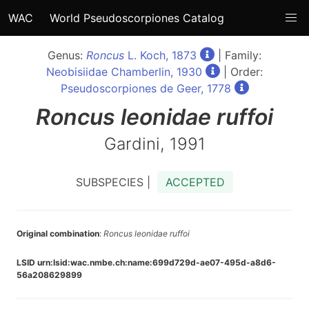
WAC
World Pseudoscorpiones Catalog
Genus:
Roncus
L. Koch, 1873
| Family:
Neobisiidae Chamberlin, 1930
| Order:
Pseudoscorpiones de Geer, 1778
Roncus
leonidae ruffoi
Gardini, 1991
SUBSPECIES |
ACCEPTED
Original combination
:
Roncus leonidae ruffoi
LSID urn:lsid:wac.nmbe.ch:name:699d729d-ae07-495d-a8d6-
56a208629899