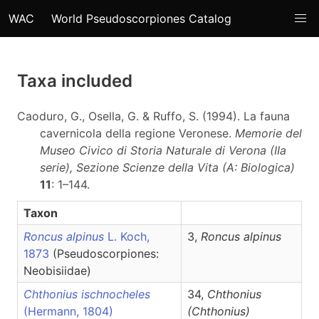
WAC
World Pseudoscorpiones Catalog
Taxa included
Caoduro, G., Osella, G. & Ruffo, S. (1994). La fauna
cavernicola della regione Veronese.
Memorie del
Museo Civico di Storia Naturale di Verona (IIa
serie), Sezione Scienze della Vita (A: Biologica)
11
: 1–144.
Taxon
Roncus alpinus
L. Koch,
3,
Roncus
alpinus
1873
(Pseudoscorpiones:
Neobisiidae)
Chthonius ischnocheles
34,
Chthonius
(Hermann, 1804)
(Chthonius)